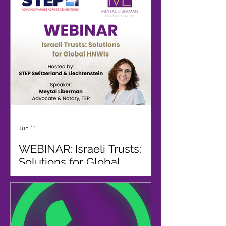
enduring power of
attorney or a trust?
Jun 11
WEBINAR: Israeli Trusts:
Solutions for Global
HNWIs